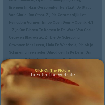
Brengen In Haar Oorspronkelijke Staat. De Staat
Van Glorie. Dat Staat. Zij Die Gezamenlijk Het
Heiligdom Vormen, En De Open Deur – Openb. 4:1
– Zijn Om Binnen Te Komen In De Ware Van God
Gegeven Blauwdruk. Zij Die De Schepping
Omvatten Met Leven, Licht En Waarheid, Die Altijd
Schijnen En een ieder Uitnodigen In De Dans, Om
Volledig Uit babylon Uitgedanst Te Worden In
Waarheid En In Gerechtigheid, Zij Die In De Dans de
Click On The Picture
To Enter The Website
ongerechtigheidslijnen Los Dansen tot Oordeel, Om
Het Geroepen Volk Daadwerkelijk Vrij Te Maken En
Thuis Te Brengen. Zij Is Het Wonderteken, Het
Wonderteken Beschreven In Openbaring 12, Het
Geheimenis: De Sulammitische, Hooglied 6:13,