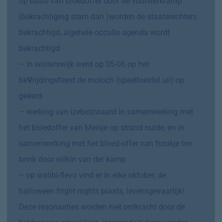
op basis van bloedoffer door de vuurwerkramp
(bekrachtiging stam dan )worden de staatsrechters
bekrachtigd, algehele occulte agenda wordt
bekrachtigd
– In winterswijk werd op 05-06 op het
be
V
rijdingsfeest de moloch (speeltoestel uil) op
geëerd
– werking van izebelzwaard in samenwerking met
het bloedoffer van Meisje op strand nulde, en in
samenwerking met het bloed-offer van froukje ten
brink door wilkin van der kamp
– op walibi-flevo vind er in elke oktober, de
halloween fright nights plaats, levensgevaarlijk!
Deze resonanties worden niet ontkracht door de