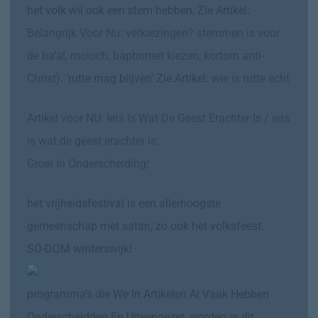
het volk wil ook een stem hebben, Zie Artikel:
Belangrijk Voor Nu: verkiezingen? stemmen is voor
de ba’al, moloch, baphomet kiezen; kortom anti-
Christ)
. ‘rutte mag blijven’ Zie Artikel:
wie is rutte echt
Artikel voor NU: Iets Is Wat De Geest Erachter Is / iets
is wat de geest erachter is;
Groei In Onderscheiding!
het vrijheidsfestival is een allerhoogste
gemeenschap met satan, zo ook het volksfeest.
SO-DOM winterswijk!
programma’s die We In Artikelen Al Vaak Hebben
Onderscheidden En Uiteengezet, worden in dit