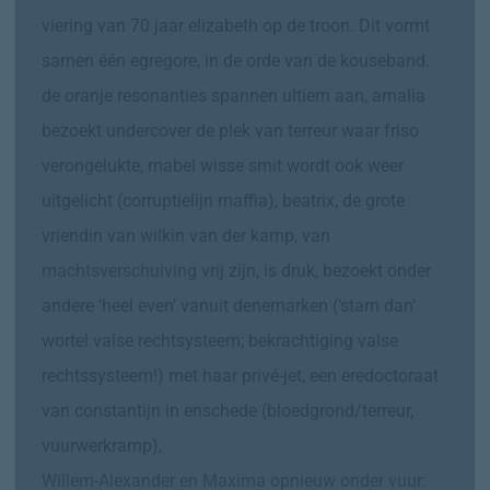
viering van 70 jaar elizabeth op de troon. Dit vormt
samen één egregore, in de orde van de kouseband.
de oranje resonanties spannen ultiem aan, amalia
bezoekt undercover de plek van terreur waar friso
verongelukte, mabel wisse smit wordt ook weer
uitgelicht (corruptielijn maffia), beatrix, de grote
vriendin van wilkin van der kamp, van
machtsverschuiving
vrij zijn, is druk, bezoekt onder
andere ‘heel even’ vanuit denemarken (‘stam dan’
wortel valse rechtsysteem; bekrachtiging valse
rechtssysteem!) met haar privé-jet, een eredoctoraat
van constantijn in enschede (bloedgrond/terreur,
vuurwerkramp),
Willem-Alexander en Maxima opnieuw onder vuur: