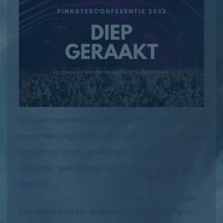
Bezoeker opwekking reinder bruinsma (38) dood
gewonden langs weg walibi flevo:
lichaam bij terrein opwekking is van reinder
bruinsma: ‘geen sprake van misdrijf’ | nederlands
dagblad
Zie:
Artikel Voor Nu: pinkster-opwekkingsegregore