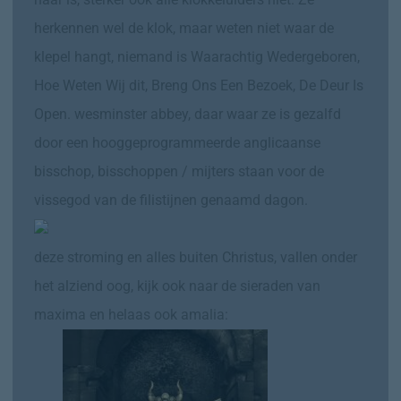
herkennen wel de klok, maar weten niet waar de
klepel hangt, niemand is Waarachtig Wedergeboren,
Hoe Weten Wij dit, Breng Ons Een Bezoek, De Deur Is
Open. wesminster abbey, daar waar ze is gezalfd
door een hooggeprogrammeerde anglicaanse
bisschop, bisschoppen / mijters staan voor de
vissegod van de filistijnen genaamd dagon.
deze stroming en alles buiten Christus, vallen onder
het alziend oog, kijk ook naar de sieraden van
maxima en helaas ook amalia: