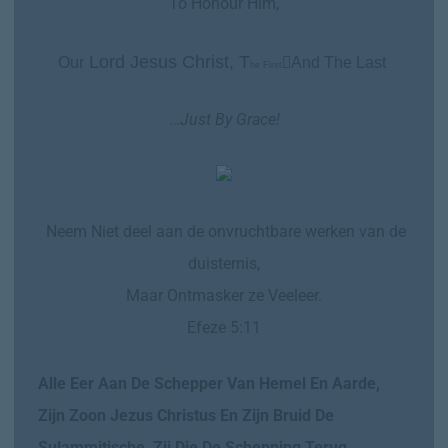
To Honour Him,
Lord Jesus Christ, T
Our

And The
Last
he First
…
Just By Grace!
Neem Niet deel aan de onvruchtbare werken van de
duisternis,
Maar Ontmasker ze Veeleer.
Efeze 5:11
Alle Eer Aan De Schepper Van Hemel En Aarde,
Zijn Zoon Jezus Christus En Zijn Bruid De
Sulammitische, Zij Die De Schepping Terug