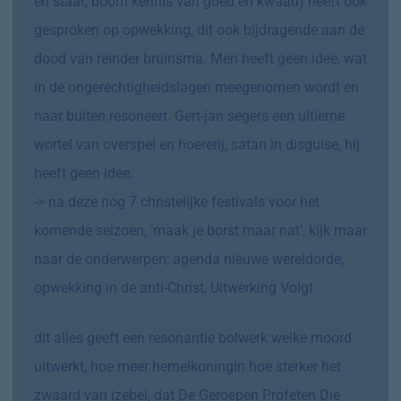
en staat, boom kennis van goed en kwaad) heeft ook
gesproken op opwekking, dit ook bijdragende aan de
dood van reinder bruinsma. Men heeft geen idee, wat
in de ongerechtigheidslagen meegenomen wordt en
naar buiten resoneert. Gert-jan segers een ultieme
wortel van overspel en hoererij, satan in disguise, hij
heeft geen idee.
-> na deze nog 7 christelijke festivals voor het
komende seizoen, ‘maak je borst maar nat’, kijk maar
naar de onderwerpen; agenda nieuwe wereldorde,
opwekking in de anti-Christ, Uitwerking Volgt
dit alles geeft een resonantie bolwerk welke moord
uitwerkt, hoe meer hemelkoningin hoe sterker het
zwaard van izebel, dat De Geroepen Profeten Die