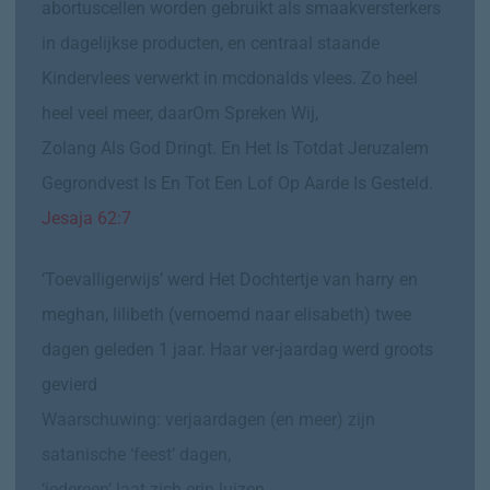
abortuscellen worden gebruikt als smaakversterkers
in dagelijkse producten, en centraal staande
Kindervlees verwerkt in mcdonalds vlees. Zo heel
heel veel meer, daarOm Spreken Wij,
Zolang Als God Dringt. En Het Is Totdat Jeruzalem
Gegrondvest Is En Tot Een Lof Op Aarde Is Gesteld.
Jesaja 62:7
‘Toevalligerwijs’ werd Het Dochtertje van harry en
meghan, lilibeth (vernoemd naar elisabeth) twee
dagen geleden 1 jaar. Haar ver-jaardag werd groots
gevierd
Waarschuwing: verjaardagen (en meer) zijn
satanische ‘feest’ dagen,
‘iedereen’ laat zich erin luizen