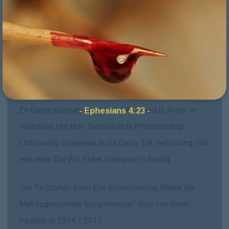
Mattheus 26:13
In En Door Deze Dans Is de geperverteerde
blauwdruk van winterswijk GeOpenbaard, En Spreekt
God Aanhoudend. Dit Tot Opruiming En Fascilitatie.
Zodat De Geroepenen In O.A. winterswijk Tot Leven
En Glorie Kunnen Komen. De Weldaad Is Alom. In
- Ephesians 4:23 -
Waarheid Het Hun Toebedeelde Priesterschap
Lichtvoetig Dragende In De Dans, Tot Verlossing Van
een ieder Die Wil. Enkel Overgave Is Nodig.
Om Te Starten Eerst Een Mailwisseling Welke We
Met zogenoemde ‘burgemeester’ thijs van beem
hadden in 2014 / 2015