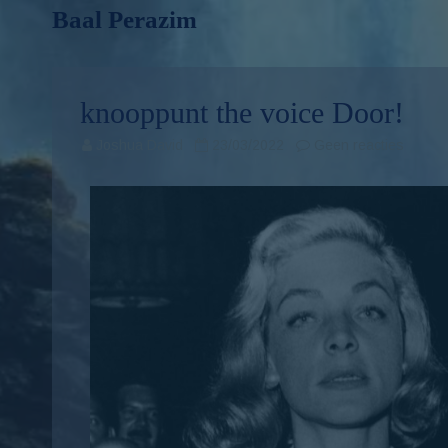
Baal Perazim
knooppunt the voice Door!
Joshua David
23/03/2022
Geen reacties