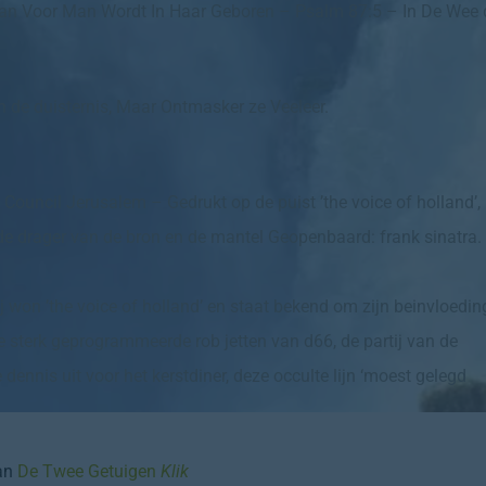
Man Voor Man Wordt In Haar Geboren – Psalm 87:5 – In De Wee 
 de duisternis, Maar Ontmasker ze Veeleer.
ouncil Jerusalem – Gedrukt op de puist ’the voice of holland’,
 de drager van de bron en de mantel Geopenbaard: frank sinatra.
 won ’the voice of holland’ en staat bekend om zijn beinvloedin
de sterk geprogrammeerde rob jetten van d66, de partij van de
dennis uit voor het kerstdiner, deze occulte lijn ‘moest gelegd
an
De Twee Getuigen
Klik