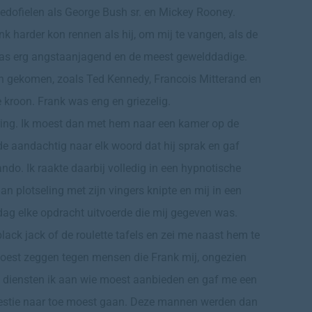
dofielen als George Bush sr. en Mickey Rooney.
 harder kon rennen als hij, om mij te vangen, als de
as erg angstaanjagend en de meest gewelddadige.
en gekomen, zoals Ted Kennedy, Francois Mitterand en
 kroon. Frank was eng en griezelig.
ring. Ik moest dan met hem naar een kamer op de
e aandachtig naar elk woord dat hij sprak en gaf
do. Ik raakte daarbij volledig in een hypnotische
dan plotseling met zijn vingers knipte en mij in een
 dag elke opdracht uitvoerde die mij gegeven was.
black jack of de roulette tafels en zei me naast hem te
k moest zeggen tegen mensen die Frank mij, ongezien
e diensten ik aan wie moest aanbieden en gaf me een
westie naar toe moest gaan. Deze mannen werden dan