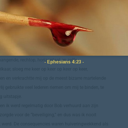
 werd nog eens extra versterkt door een speciaal
s uit hoorde in mijn brein, en die mij herinnerde:”
kan denken.”
 voor stuk verschrikkelijk pijnlijke nachtmerries voor
ddadige en extreem pijnlijke seks, welke ik had te
es stil te houden,” zei hij. Hij was extreem
hangende, rechtop, horizontaal en zelfs
- Ephesians 4:23 -
lkaar, sloeg me keer op keer op keer op keer,
den en verkrachtte mij op de meest bizarre martelende
j gebruikte veel lederen riemen om mij te binden, te
 uitstapje.
 en ik werd regelmatig door Bob verhuurd aan zijn
orgde voor de “beveiliging,” en dus was ik nooit
 werd. De consequencies waren huiveringwekkend als