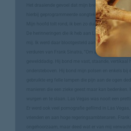
Het draaiende gevoel dat mijn brein in beslag nam,
hierbij geprogrammeerde songtekst, die ik boven alle
Mijn hoofd tolt rond, ik ben zo duizelig dat ik niet 
De herinneringen die ik heb aan Las Vegas, zijn stuk
mij. Ik werd daar blootgesteld aan enorm veel gewel
verduren van Frank Sinatra, “Om alle kleine geheimpj
gewelddadig. Hij bond me vast, staande, vertikaal 
ondersteboven. Hij bond mijn polsen en enkels bij e
gebruikte erg felle lampen die pijn aan de ogen de
manieren die een zieke geest maar kan bedenken. Hi
wurgen en te slaan. Las Vegas was nooit een prettig
Er werd ook veel pornografie gefilmd in Las Vegas,
vrienden en aan hoge regeringsambtenaren. Frank z
ongehoorzaam, maar deed wat er van mij verwacht