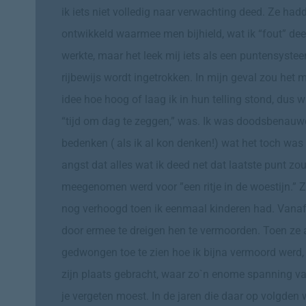
ik iets niet volledig naar verwachting deed. Ze ha
ontwikkeld waarmee men bijhield, wat ik “fout” de
werkte, maar het leek mij iets als een puntensysteem
rijbewijs wordt ingetrokken. In mijn geval zou het m
idee hoe hoog of laag ik in hun telling stond, dus wi
“tijd om dag te zeggen,” was. Ik was doodsbenauwd 
bedenken ( als ik al kon denken!) wat het toch was 
angst dat alles wat ik deed net dat laatste punt zo
meegenomen werd voor ”een ritje in de woestijn.” Ze
nog verhoogd toen ik eenmaal kinderen had. Vanaf d
door ermee te dreigen hen te vermoorden. Toen ze 
gedwongen toe te zien hoe ik bijna vermoord werd
zijn plaats gebracht, waar zo`n enome spanning van u
je vergeten moest. In de jaren die daar op volgden 