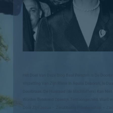
Het Doel Van Deze Blog Baal Perazim Is De Doorbr
Vrijzetting Van Zijn Rivier In Aquila Deborah, Is
Doorbraak. De Huisraad (de slachtoffers) Kan Nie
Worden Betekend Openlijk Tentoongesteld, Want wat I
Door Zijn Jozua – Zerubbabel Priesterschap – Zach