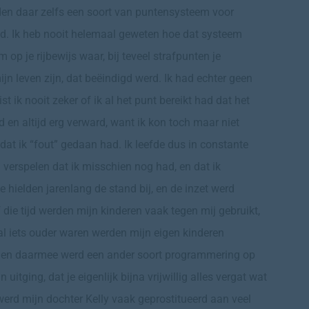
dden daar zelfs een soort van puntensysteem voor
ed. Ik heb nooit helemaal geweten hoe dat systeem
 op je rijbewijs waar, bij teveel strafpunten je
ijn leven zijn, dat beëindigd werd. Ik had echter geen
st ik nooit zeker of ik al het punt bereikt had dat het
en altijd erg verward, want ik kon toch maar niet
dat ik “fout” gedaan had. Ik leefde dus in constante
u verspelen dat ik misschien nog had, en dat ik
 hielden jarenlang de stand bij, en de inzet werd
ie tijd werden mijn kinderen vaak tegen mij gebruikt,
al iets ouder waren werden mijn eigen kinderen
, en daarmee werd een ander soort programmering op
itging, dat je eigenlijk bijna vrijwillig alles vergat wat
werd mijn dochter Kelly vaak geprostitueerd aan veel