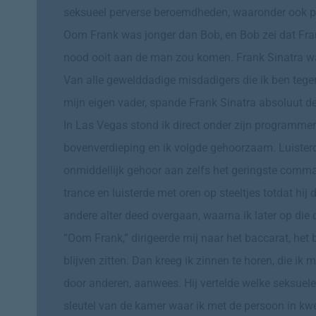
seksueel perverse beroemdheden, waaronder ook pe
Oom Frank was jonger dan Bob, en Bob zei dat Frank
nood ooit aan de man zou komen. Frank Sinatra w
Van alle gewelddadige misdadigers die ik ben teg
mijn eigen vader, spande Frank Sinatra absoluut de
In Las Vegas stond ik direct onder zijn programme
bovenverdieping en ik volgde gehoorzaam. Luisterd
onmiddellijk gehoor aan zelfs het geringste comman
trance en luisterde met oren op steeltjes totdat hij 
andere alter deed overgaan, waarna ik later op die
“Oom Frank,” dirigeerde mij naar het baccarat, het 
blijven zitten. Dan kreeg ik zinnen te horen, die i
door anderen, aanwees. Hij vertelde welke seksuel
sleutel van de kamer waar ik met de persoon in k