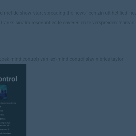
 met de show ‘start spreading the news’, een zin uit het lied ‘n
 franks sinatra resonanties te coveren en te verspreiden: ‘spread
boek mind control) van ‘ex’-mind control slavin brice taylor