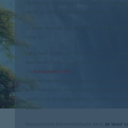
Openbaring 12, Jesaja 66, Micha 4 Baart Zonen, 
macht op Het MandaatsGebied Gebroken.
En Neem Niet Deel Aan de onvruchtbare werken van
Efeze 5:11
Lang Heeft God Door Aquila Deborah – High Priest C
deze sprong eind vorig jaar open, en nu wordt ook
Zie
krantenbericht
Klik
Deze vertegenwoordigt door dennis van aarssen, hij
door frank sinatra. Een opvallende gelijkenis met 
abortus, van de KindBloedoffers, rob jetten nodigde 
worden’.
Revolutionaire ReformatieStudie: kerst,
de ‘dood’ v