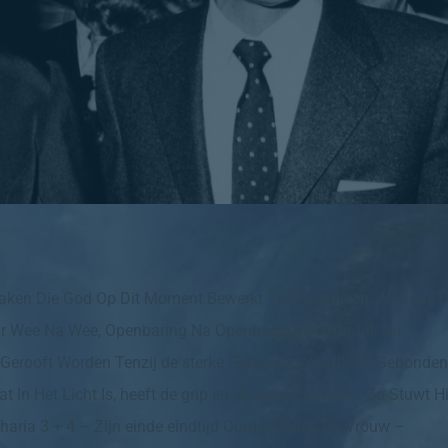
aken Die God Op Dit Moment Bewerkt Te Beschrijven. Al Sinds 
 Daar Wee Na Wee, Openbaring Na Openbaring, Doorbraak Na
t Gerooft Worden Tenzij de sterke Gebonden Wordt. En Gebonden
n Het Licht Is, heeft de grip en de kracht verloren. Zo Stuwt Hi
aria 3 + 4 – Zijn einde eindtijd Oordeel Door. De Vrouw –