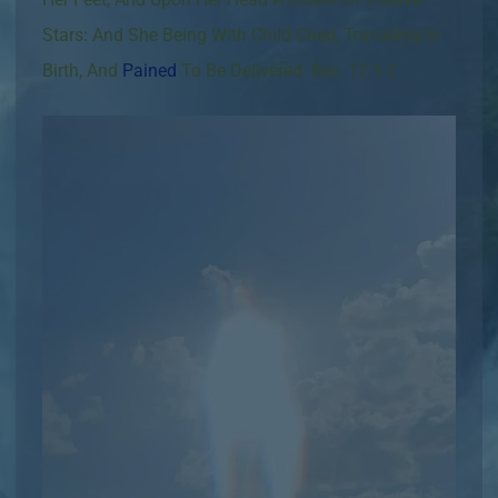
Stars: And She Being With Child Cried, Travailing In
Birth, And
Pained
To Be Delivered. Rev. 12:1-2