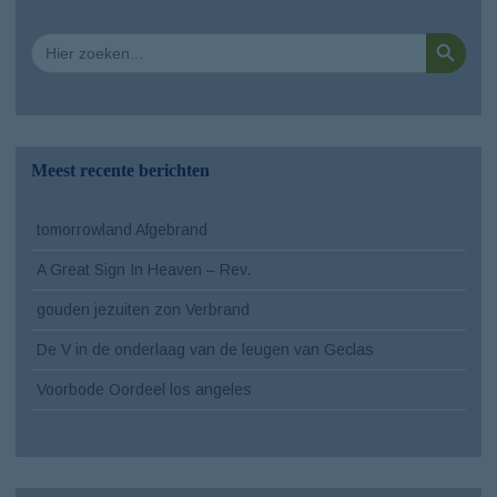
Zoekkno
Zoek
naar:
Meest recente berichten
tomorrowland Afgebrand
A Great Sign In Heaven – Rev.
gouden jezuiten zon Verbrand
De V in de onderlaag van de leugen van Geclas
Voorbode Oordeel los angeles