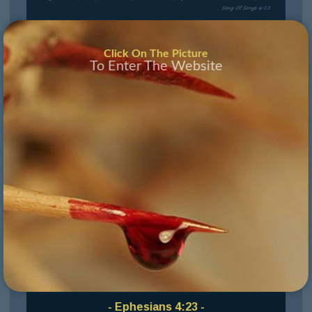
Click On The Picture
To Enter The Website
She Is As The Dance Of Two
Armies, Song Of Songs 6:13
Click
- Ephesians 4:23 -