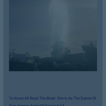
To Know All Read The Book: She Is As The Dance Of
Two Armies, Song Of Songs 6:13