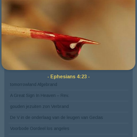
Zoekkno
Zoek
naar:
Meest recente berichten
- Ephesians 4:23 -
tomorrowland Afgebrand
A Great Sign In Heaven – Rev.
gouden jezuiten zon Verbrand
De V in de onderlaag van de leugen van Geclas
Voorbode Oordeel los angeles