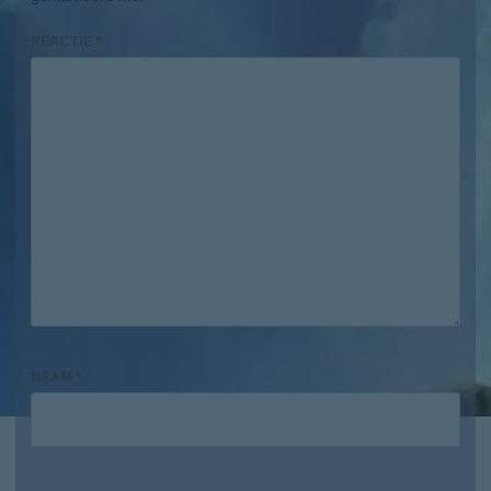
REACTIE
*
NAAM
*