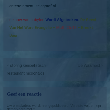
entertainment | telegraaf.nl
de hoer van babylon
Wordt Afgebroken.
De Geest
Van Het Ware Evangelie –
Matt. 26:13
– Breekt
Door
storing kanibalistisch
De Waarheid
restaurant mcdonalds
Geef een reactie
Uw e-mailadres wordt niet gepubliceerd.
Vereiste velden zijn
gemarkeerd met
*