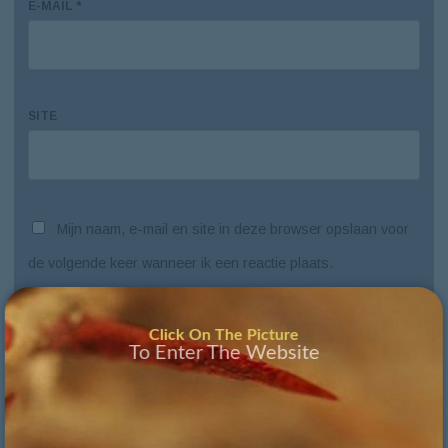
E-MAIL
*
SITE
Mijn naam, e-mail en site in deze browser opslaan voor
de volgende keer wanneer ik een reactie plaats.
Click On The Picture
To Enter The Website