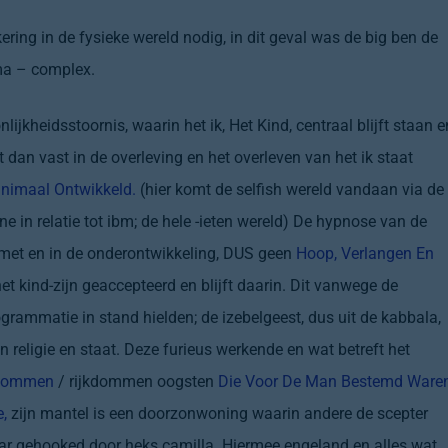
ering in de fysieke wereld nodig, in dit geval was de big ben de
mma – complex.
nlijkheidsstoornis, waarin het ik, Het Kind, centraal blijft staan e
t dan vast in de overleving en het overleven van het ik staat
inimaal Ontwikkeld.
(hier komt de selfish wereld vandaan via de
 in relatie tot ibm; de hele -ieten wereld) De hypnose van de
, met en in de onderontwikkeling, DUS geen
Hoop, Verlangen En
et kind-zijn geaccepteerd en blijft daarin. Dit vanwege de
rammatie in stand hielden; de izebelgeest, dus uit de kabbala,
n religie en staat. Deze furieus werkende en wat betreft het
Dommen
/ rijkdommen oogsten
Die Voor De Man Bestemd Waren
,
zijn mantel is een doorzonwoning waarin andere de scepter
aar gehooked door heks camilla. Hiermee engeland en alles wat