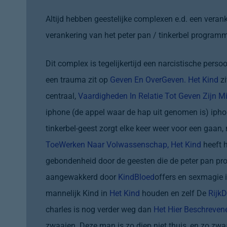
Altijd hebben geestelijke complexen e.d. een verank
verankering van het peter pan / tinkerbel progra
Dit complex is tegelijkertijd een narcistische persoo
een trauma zit op
Geven En OverGeven. Het Kind
zi
centraal,
Vaardigheden In Relatie Tot Geven Zijn M
iphone (de appel waar de hap uit genomen is) iphone
tinkerbel-geest zorgt elke keer weer voor een gaan
ToeWerken Naar Volwassenschap, Het Kind
heeft h
gebondenheid door de geesten die de peter pan prog
aangewakkerd door
KindBloed
offers en sexmagie i
mannelijk Kind in
Het Kind
houden en zelf De
Rijk
charles is nog verder weg dan
Het Hier Beschrevene
zwaaien. Deze man is zo diep niet thuis, en zo zw