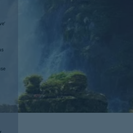
ave
‘
as
,
use
f