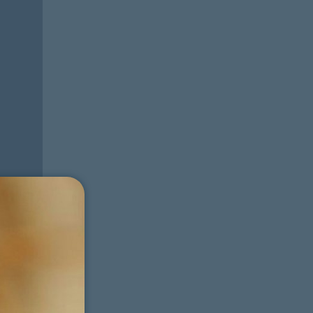
ter
me