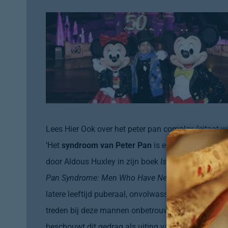
Lees Hier Ook over het peter pan complex (citaat wi
‘Het
syndroom van Peter Pan
is een informele term
door
Aldous Huxley
in zijn boek
Island
uit 1962. De
Pan Syndrome: Men Who Have Never Grown Up
(19
latere leeftijd puberaal, onvolwassen en
narcistisc
treden bij deze mannen onbetrouwbaarheid, rebelsh
beschouwt dit gedrag als uiting van de diepgewor