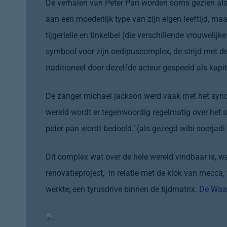
De verhalen van Peter Pan worden soms gezien als 
aan een moederlijk type van zijn eigen leeftijd, ma
t
ijgerlelie
en
tinkelbel
(die verschillende vrouwelijk
symbool voor zijn
oedipuscomplex
, de strijd met 
traditioneel door dezelfde acteur gespeeld als kapi
De zanger
michael jackson
werd vaak met het synd
wereld wordt er tegenwoordig regelmatig over het
peter pan wordt bedoeld.’ (als gezegd
wibi soerjadi 
Dit complex wat over de hele wereld vindbaar is, wa
renovatieproject, in relatie met de klok van mecc
werkte; een tyrusdrive binnen de tijdmatrix.
De Waar