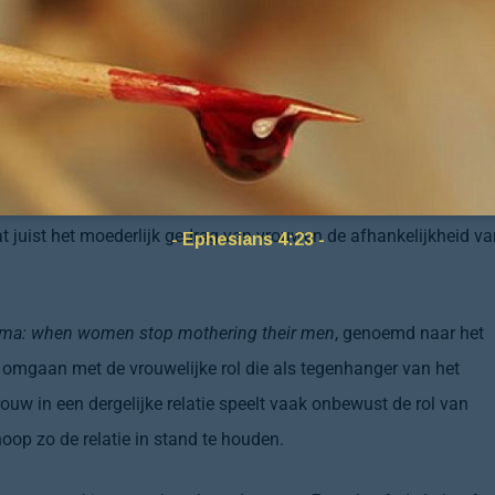
manpersonage
peter pan
uit het
gelijknamige werk
van
j.m. barrie
.
ie met een disfunctionele familie.
ssie los. Veel mensen vonden het syndroom heel herkenbaar en
akt door een maatschappij waarin de rol van de vrouw
t juist het moederlijk gedrag van vrouwen de afhankelijkheid va
- Ephesians 4:23 -
mma: when women stop mothering their men
, genoemd naar het
het omgaan met de vrouwelijke rol die als tegenhanger van het
uw in een dergelijke relatie speelt vaak onbewust de rol van
oop zo de relatie in stand te houden.