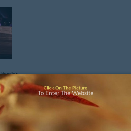
kipedia):
 uit de
psychologie
. De term werd voor het eerst gebruikt
Click On The Picture
 term werd gepopulariseerd door dr. Dan Kiley in het boek
The Pe
To Enter The Website
83) en duidt op het verschijnsel dat sommige mannen zich op
h
blijven gedragen en bang zijn om zich te binden. Naast narcis
eid, woede, afhankelijkheid en manipulatiedrang op. Kiley
telde wens om bemoederd te worden.