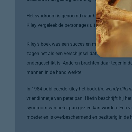
Het syndroom is genoemd naar het toneel- en ro
Kiley vergeleek de personages uit het werk van barr
Kiley’s boek was een succes en maakte veel discu
zagen het als een verschijnsel dat wordt veroorza
ondergeschikt is. Anderen brachten daar tegenin da
mannen in de hand werkte.
In 1984 publiceerde kiley het boek
the wendy dile
vriendinnetje van peter pan. Hierin beschrijft hij 
syndroom van peter pan gezien kan worden. Een vro
moeder en is overbeschermend en bezitterig in de h