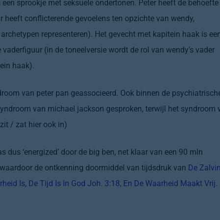
een sprookje met seksuele ondertonen. Peter heeft de behoefte
ar heeft conflicterende gevoelens ten opzichte van
wendy
,
e
archetypen
representeren). Het gevecht met
kapitein haak
is ee
de vaderfiguur (in de toneelversie wordt de rol van wendy’s vader
tein haak).
room van peter pan geassocieerd. Ook binnen de psychiatrisch
 syndroom van michael jackson gesproken, terwijl het syndroom 
zit / zat hier ook in)
s dus ‘energized’ door de big ben, net klaar van een 90 mln
a, waardoor de ontkenning doormiddel van tijdsdruk van
De Zalvi
heid Is, De Tijd Is In God Joh. 3:18, En De Waarheid Maakt Vrij.