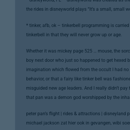
the rides in disneyworld plays “It’s a small, smal
* tinker, afb, ok – tinkerbell programming is carrie
tinkerbell in that they will never grow up or age.
Whether it was mickey page 525 … mouse, the sorce
boy next door who just so happened to get hexed by
imagination which flowed from the occult I had no
behavior, or that a fairy like tinker bell was fashi
misguided new age leaders. And I really didn’t pay 
that pan was a demon god worshipped by the inha
peter pan’s flight | rides & attractions | disneyland
michael jackson zat hier ook in gevangen, wibi soe