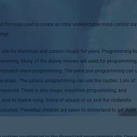
ati formula used to create an total undetectable mind control sl
zegt:
site for Illuminati and satanic rituals for years. Programming h
gramming. Many of the disney movies are used for programming
for monarch slave programming. The peter pan programming can 
e props. The satanic programming can use the castles. Lots of
sneyworld. There is also magic mountain programming, and
 and its theme song. Some of wizard of oz and the cinderella
tumes. Preverbal children are taken to disneyland to get them
e eastern counterpart to the disneyland programming site. One o