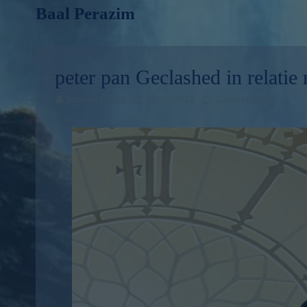
Baal Perazim
peter pan Geclashed in relatie
Joshua David
28/09/2022
Geen reacties