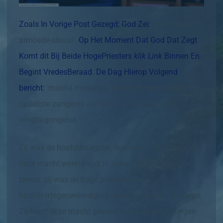
Zoals In Vorige Post Gezegd; God Zei:
‘geest van het
armoede-ideaal’.
Op Het Moment Dat God Dat Zegt
Komt dit Bij
Beide HogePriesters
klik Link
Binnen En
Begint VredesBeraad. De Dag Hierop Volgend
bericht:
‘marilia medonca, ‘
koningin van het lijden
‘
(grootste zangeres van brazilië) komt om bij
vliegtuigongeluk.
Zij was de hoofddraagster, dus ook uitdraagster, van
deze macht wereldwijd, in opvolging van moeder
teresa, zij was de hoge priesteres en
hoofdvertegenwoordiging van deze macht op aarde.
Zij heeft deze macht gevoed door haar volgelingen