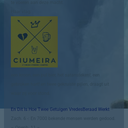
te voeren aan deze macht.
Haar vlag:
een kroon, een pul bier, het satansteken!, een
gebroken hart! en twee gekruiste pijlen, draagt uit
waar zij voor stond.
En Dit Is Hoe Twee Getuigen VredesBeraad Werkt
–
Zach. 6 -: En 7000 bekende mensen werden gedood.
– Openb. 11 –