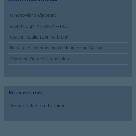
tomorrowland Afgebrand
A Great Sign In Heaven – Rev.
gouden jezuiten zon Verbrand
De V in de onderlaag van de leugen van Geclas
Voorbode Oordeel los angeles
Recente reacties
Geen reacties om te tonen.