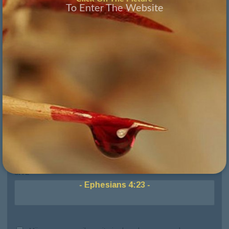
To Enter The Website
NAAM
*
E-MAIL
*
SITE
- Ephesians 4:23 -