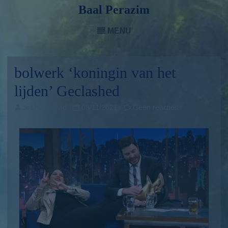
Baal Perazim
Skip
to
MENU
content
bolwerk ‘koningin van het
lijden’ Geclashed
Joshua David
09/11/2021
Geen reacties