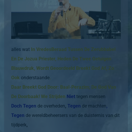
alles wat
In VredesBeraad Tussen De Zerubbabel
En De Jozua Priester, Heden De Twee Getuigen
Blauwdruk, Wordt Geoordeeld Breekt God Af, Zo
Ook
onderstaande
.
Daar Breekt God Door: Baal-Perazim; De God Van
De Doorbaak!
We Strijden
Niet
tegen mensen
Doch Tegen
de overheden
,
Tegen
de machten
,
Tegen
de wereldbeheersers van de duisternis van dit
tijdperk
,