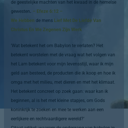
de geestelijke machten van het kwaad in de hemelse
gewesten
.
– Efeze 6:12 –
We Hebben
de mens
Lief Met De Liefde Van
Christus En We Zegenen Zijn Werk
‘Wat betekent het om Babylon te verlaten? Het
betekent worstelen met de vraag wat het volgen van
het Lam betekent voor mijn levensstijl, waar ik mijn
geld aan besteed, de producten die ik koop en hoe ik
omga met het milieu, met dieren en met het klimaat.
Het betekent concreet op zoek gaan: waar kan ik
beginnen, al is het met kleine stapjes, om Gods
koninkrijk te zoeken en mee te werken aan een
eerlijkere en rechtvaardigere wereld?’
Citaat artikel:
waarom de ondergang van babylon in