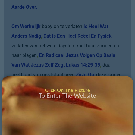
Aarde Over.
Om Werkelijk
babylon te verlaten
Is Heel Wat
Anders Nodig
,
Dat Is Een Heel Reëel En Fysiek
verlaten van het wereldsystem met haar zonden en
haar plagen
,
En Radicaal Jezus Volgen Op Basis
Van Wat Jezus Zelf Zegt Lukas 14:25-35
,
daar
heeft bart van nes totaal geen
Zicht Op
,
deze jongen
wandelt en spreekt vanuit hoge mind control
Click On The Picture
programma’s van de nieuwe wereldorde
,
DIEP
To Enter The Website
misleidend EN LEVENS-gevaarlijk!
De weg van
goede bedoelingen
,
de wegen plaveien met
Kinder
-
Kopjes
(
KindBloed
-offers)
naar de hel;
de vele wegen
die naar rome leiden
:
het vaticaan
:
de heuvel waar