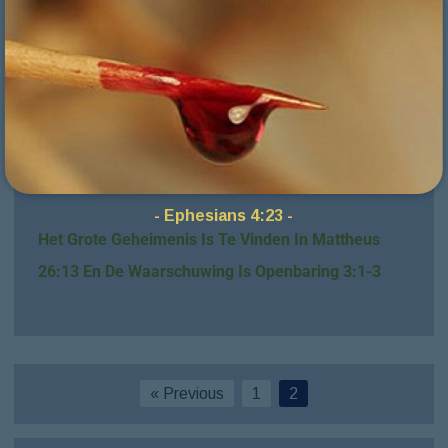
de paus de slang als god aanbid
,
het corpus vol
ongerechtigheden aan het kruis kust dus aanbid
.
Voor Werkelijk Zicht Op Het Verlaten Van
babylon
:
RiverOfFullness.Org, ProfetenRaadNederland.Org,
CourtOfZion.Org, SpiritualHealthCheck-
RhemaCoaching.Org
- Ephesians 4:23 -
Het Grote Geheimenis Is Te Vinden In Mattheus
26:13 En De Waarschuwing Is Openbaring 3:1-3
« Previous
1
2